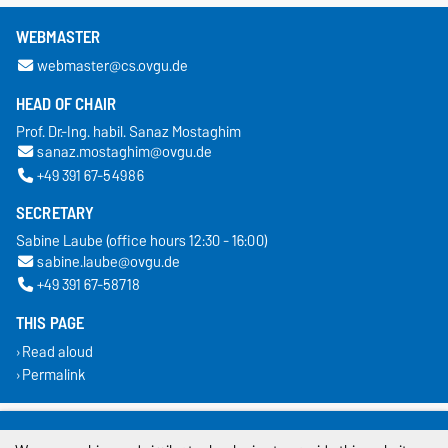
WEBMASTER
webmaster@cs.ovgu.de
HEAD OF CHAIR
Prof. Dr.-Ing. habil. Sanaz Mostaghim
sanaz.mostaghim@ovgu.de
+49 391 67-54986
SECRETARY
Sabine Laube (office hours 12:30 - 16:00)
sabine.laube@ovgu.de
+49 391 67-58718
THIS PAGE
Read aloud
Permalink
Legal Notes