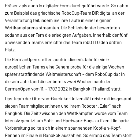
Präsenz als auch in digitaler Form durchgeführt wurde. So nahm
zum Beispiel das griechische RoboCup-Team DIR digital an der
Veranstaltung teil, indem Sie ihre Läufe in einer eigenen
Wettkampfarena streamten. Die Schiedsrichter bewerteten
sodann aus der Fern die erledigten Aufgaben. Innerhalb der fünf
anwesenden Teams erreichte das Team robOTTO den dritten
Platz.
Die GermanOpen stellten auch in diesem Jahr für viele
europäischen Teams eine Generalprobe für die einige Wochen
später stattfindende Weltmeisterschaft – dem RoboCup dar. In
diesem Jahr fand dieser bereits zwei Wochen nach den
GermanOpen vom 11. – 17.07. 2022 in Bangkok (Thailand) statt.
Das Team der Otto-von-Guericke-Universität reiste mit insgesamt
sieben Teammitglieder:innen und ihrem Roboter „Euler“ nach
Bangkok. Die Zeit zwischen den Wettkämpfen wurde vom Team
intensiv genutzt um Soft- und Hardware-Bugs zu fixen. Die harte
Vorbereitung sollte sich in einem spannenden Kopf-an-Kopf-
Rennen im Finale in Bangkok auszahlen. So errang das Team stolz