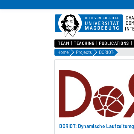
CHA
COM
INT
TEAM
TEACHING
PUBLICATIONS
Home
Projects
DORIOT
DORIOT: Dynamische Laufzeitumge