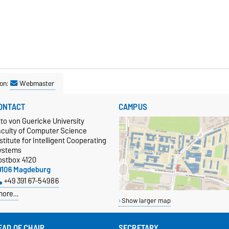
on:
Webmaster
ONTACT
CAMPUS
to von Guericke University
aculty of Computer Science
stitute for Intelligent Cooperating
ystems
ostbox 4120
9106 Magdeburg
+49 391 67-54986
more…
Show larger map
EAD OF CHAIR
SECRETARY