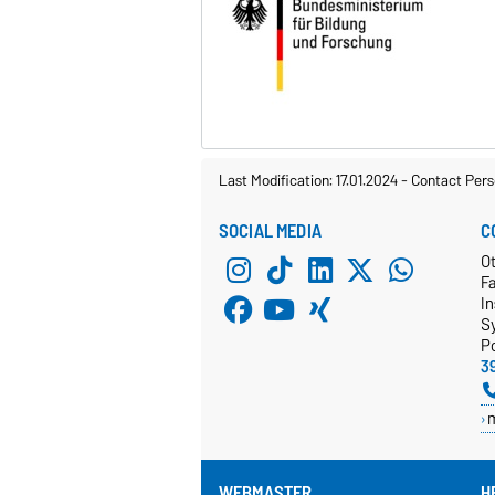
Last Modification: 17.01.2024
-
Contact Pers
SOCIAL MEDIA
C
Ot
F
In
S
P
3
WEBMASTER
H