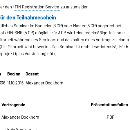
ber den
FIN Registration Service
zu anzumelden.
für den Teilnahmeschein
tliches Seminar im Bachelor (3 CP) oder Master (6 CP) angerechnet
ls FIN-SMK (5 CP) möglich. Für 3 CP wird eine regelmäßige Teilname
itarbeit während des Seminars und das halten eines Vortrags zu einem
e Mitarbeit wird bewertet. Das Seminar ist recht lese-intensiv!). Für 5
projekt (plus Vorstellung) nötig.
m
Beginn
Dozent
336
11.10.2016
Alexander Dockhorn
Vortragende
Präsentationsfolien
Alexander Dockhorn
PDF
--- kein Seminar ---