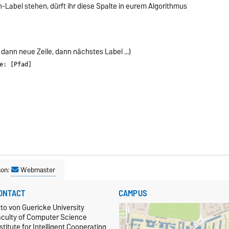
h-Label stehen, dürft ihr diese Spalte in eurem Algorithmus
 dann neue Zeile, dann nächstes Label ...)
e: [Pfad]
son:
Webmaster
ONTACT
CAMPUS
to von Guericke University
aculty of Computer Science
stitute for Intelligent Cooperating