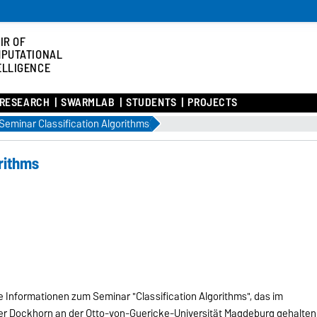
IR OF
PUTATIONAL
ELLIGENCE
RESEARCH
SWARMLAB
STUDENTS
PROJECTS
Seminar Classification Algorithms
rithms
e Informationen zum Seminar "Classification Algorithms", das im
er Dockhorn an der Otto-von-Guericke-Universität Magdeburg gehalten