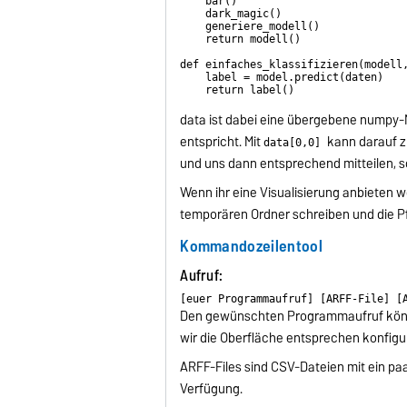
    bar()

    dark_magic()

    generiere_modell()

    return modell()

def einfaches_klassifizieren(modell,
    label = model.predict(daten)

    return label()

data ist dabei eine übergebene numpy-M
entspricht. Mit
kann darauf z
data[0,0]
und uns dann entsprechend mitteilen, s
Wenn ihr eine Visualisierung anbieten wo
temporären Ordner schreiben und die Pf
Kommandozeilentool
Aufruf:
Den gewünschten Programmaufruf könnt 
wir die Oberfläche entsprechen konfigu
ARFF-Files sind CSV-Dateien mit ein pa
Verfügung.