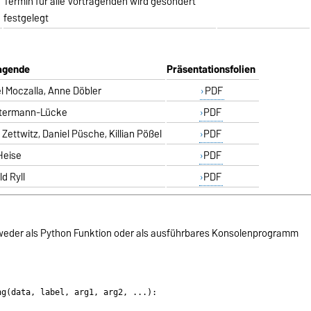
Termin für alle Vortragenden wird gesondert
festgelegt
agende
Präsentationsfolien
l Moczalla, Anne Döbler
PDF
Stermann-Lücke
PDF
 Zettwitz, Daniel Püsche, Killian Pößel
PDF
Heise
PDF
d Ryll
PDF
weder als Python Funktion oder als ausführbares Konsolenprogramm
g(data, label, arg1, arg2, ...):
