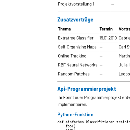
Projektvorstellung 1
---
Zusatzvorträge
Thema
Termin
Vortr
Extratree Classifier
19.01.2019
Gabrie
Self-Organizing Maps
---
Carl 
Online-Tracking
---
Martin
RBF Neural Networks
---
Julia 
Random Patches
---
Leopol
Api-Programmierprojekt
Ihr könnt euer Programmierprojekt ent
implementieren.
Python-Funktion
def einfaches_klassifizieren_trainin
    foo()
