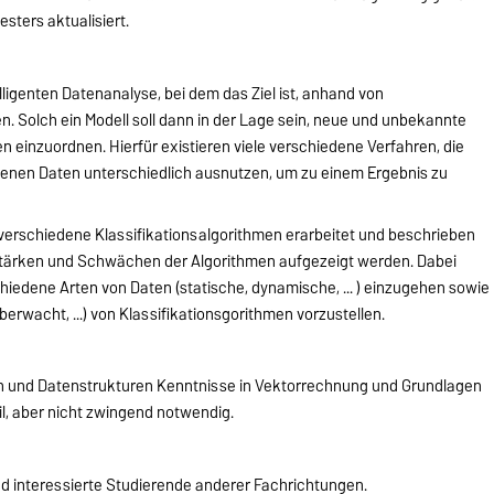
sters aktualisiert.
telligenten Datenanalyse, bei dem das Ziel ist, anhand von
en. Solch ein Modell soll dann in der Lage sein, neue und unbekannte
n einzuordnen. Hierfür existieren viele verschiedene Verfahren, die
enen Daten unterschiedlich ausnutzen, um zu einem Ergebnis zu
 verschiedene Klassifikationsalgorithmen erarbeitet und beschrieben
Stärken und Schwächen der Algorithmen aufgezeigt werden. Dabei
iedene Arten von Daten (statische, dynamische, ... ) einzugehen sowie
erwacht, ...) von Klassifikationsgorithmen vorzustellen.
en und Datenstrukturen Kenntnisse in Vektorrechnung und Grundlagen
il, aber nicht zwingend notwendig.
d interessierte Studierende anderer Fachrichtungen.