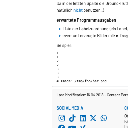
Da in der letzten Spalte die Ground-Trut
natürlich
nicht
benutzen. ;)
erwartete Programmausgaben
Liste der Labelzuordnung (ein Label,
eventuell erzeugte Bilder mit:
# Imag
Beispiel:
1

1

2

2

3

3

3

# Image: /tmp/foo/bar.png 
Last Modification: 16.04.2018
-
Contact Per
SOCIAL MEDIA
C
Ot
F
In