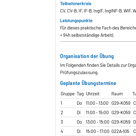
Teilnehmerkreis
CV, CV-B, IF, IF-B, IngIF, IngINF-B, WIF
Leistungspunkte
Für dieses praktische Fach des Bereiche
+ 94h selbstständige Arbeit).
Organisation der Übung
Im Folgenden finden Sie Details zur Or
Prüfungszulassung.
Geplante Übungstermine
Gruppe
Tag
Uhrzeit
Raum
T
1
Do
11:00 - 13:00
G29-K059
C
2
Di
11:00 - 15:00
G29-K059
C
3
Do
13:00 - 15:00
G29-K059
D
4
Di
15:00 - 17:00
G22A-105
C