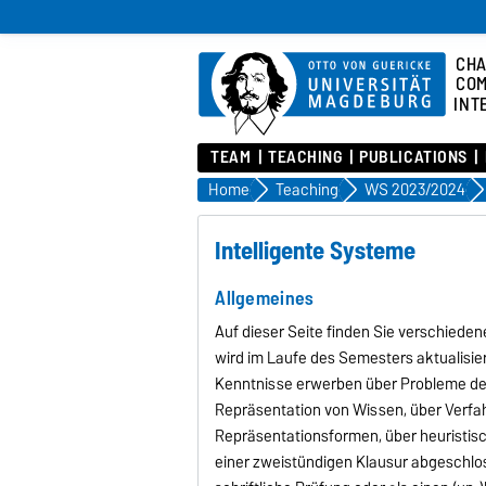
CHA
COM
INT
TEAM
TEACHING
PUBLICATIONS
Home
Teaching
WS 2023/2024
Intelligente Systeme
Allgemeines
Auf dieser Seite finden Sie verschieden
wird im Laufe des Semesters aktualisier
Kenntnisse erwerben über Probleme der
Repräsentation von Wissen, über Verfah
Repräsentationsformen, über heuristis
einer zweistündigen Klausur abgeschlos