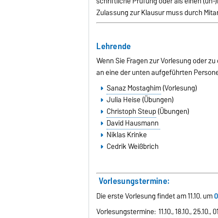
schriftliche Prüfung oder als einen (u
Zulassung zur Klausur muss durch Mita
Lehrende
Wenn Sie Fragen zur Vorlesung oder zu 
an eine der unten aufgeführten Person
Sanaz Mostaghim
(Vorlesung)
Julia Heise
(Übungen)
Christoph Steup
(Übungen)
David Hausmann
Niklas Krinke
Cedrik Weißbrich
Vorlesungstermine:
Die erste Vorlesung findet am 11.10. um
0
Vorlesungstermine: 11.10., 18.10., 25.10., 01.