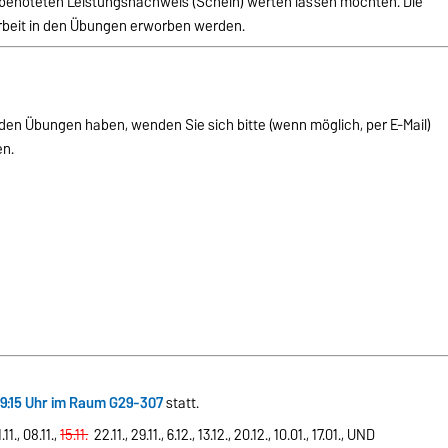
n-)benoteten Leistungsnachweis (Schein) werten lassen möchten. Die
rbeit in den Übungen erworben werden.
den Übungen haben, wenden Sie sich bitte (wenn möglich, per E-Mail)
en.
9:15 Uhr im Raum G29-307
statt.
11., 08.11.,
15.11.
22.11., 29.11., 6.12., 13.12., 20.12., 10.01., 17.01., UND