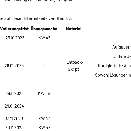
 auf dieser Internetseite veröffentlicht.
Votierungsfrist
Übungswoche
Material
23.10.2023
KW 43
Aufgabent
Update de
Entpack-
29.01.2024
-
Korrigierte Testdat
Skript
Sowohl Lösungen m
06.11.2023
KW 45
29.01.2024
-
13.11.2023
KW 47
20.11.2023
KW 48